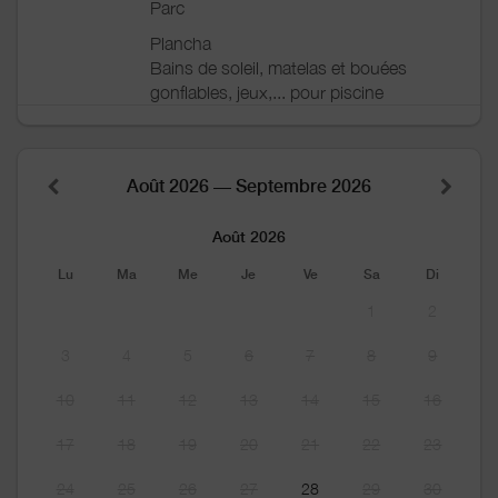
Parc
Plancha
Bains de soleil, matelas et bouées
gonflables, jeux,... pour piscine
Août 2026 — Septembre 2026
Août 2026
Lu
Ma
Me
Je
Ve
Sa
Di
1
2
3
4
5
6
7
8
9
10
11
12
13
14
15
16
17
18
19
20
21
22
23
24
25
26
27
28
29
30