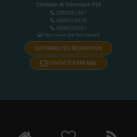
Christian et Véronique PIN
0985061461
0680014416
0686350551
https://www.gite-latourbleue.fr
DISPONIBILITÉS/RÉSERVATION
CONTACTER PAR MAIL