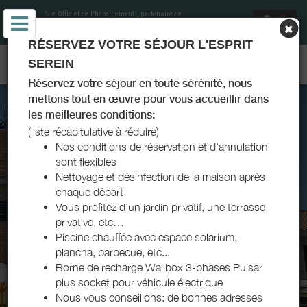
Site Officiel de l'hébergement
, partenaire de
Office de Tourisme Mâcon Sud-Bourgogne
et
soutenu par Destination Saône et Loire
RÉSERVEZ VOTRE SÉJOUR L'ESPRIT
GÎTE LA TOUR BLEUE - CHÂNES - MÂCON SUD-BOURGOGNE
SEREIN
Réservez votre séjour en toute sérénité, nous
mettons tout en œuvre pour vous accueillir dans
les meilleures conditions:
(liste récapitulative à réduire)
Nos conditions de réservation et d'annulation
sont flexibles
Nettoyage et désinfection de la maison après
chaque départ
Vous profitez d’un jardin privatif, une terrasse
privative, etc…
Piscine chauffée avec espace solarium,
plancha, barbecue, etc...
Borne de recharge Wallbox 3-phases Pulsar
plus socket pour véhicule électrique
Nous vous conseillons: de bonnes adresses